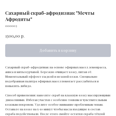
Сахарный скраб-афродизиак "Мечты
Афродиты"
000003
р.
1300,00
Добавить в корзину
Сахарный скраб-афродизиак на основе эфирных масел лемонрасса,
аниса и мяты курчавой. Бережно очищает кожу, питая её.
Моментальный эффект гладкой и нежной кожи. Специально
подобранная палитра эфирных масел помогает расслабиться и
повысить либидо.
Способ применения: нанесите скраб на влажную кожу массирующими
движениями. Избегая участки с особенно тонким и чувствительным
кожным покровом. Уделите особое внимание проблемным зонам.
Оставьте на коже на 5-10 минут чтобы масла входящие в состав
скраба подействовали. После этого смойте остатки скраба тёплой