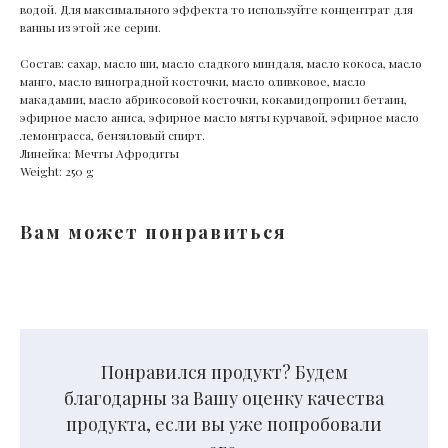
водой. Для максимального эффекта то используйте концентрат для
ванны из этой же серии.
Состав: сахар, масло ши, масло сладкого миндаля, масло кокоса, масло
манго, масло виноградной косточки, масло оливковое, масло
макадамии, масло абрикосовой косточки, кокамидопропил бетаин,
эфирное масло аниса, эфирное масло мяты курчавой, эфирное масло
лемонграсса, бензиловый спирт.
Линейка: Мечты Афродиты
Weight: 250 g
Вам может понравиться
Понравился продукт? Будем
благодарны за Вашу оценку качества
продукта, если вы уже попробовали