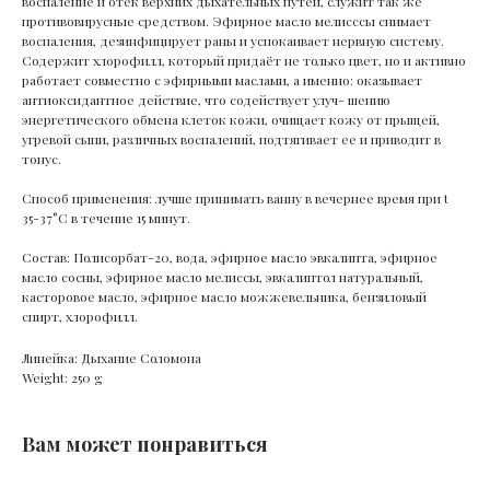
воспаление и отёк верхних дыхательных путей, служит так же
противовирусные средством. Эфирное масло мелисссы снимает
воспаления, дезинфицирует раны и успокаивает нервную систему.
Содержит хлорофилл, который придаёт не только цвет, но и активно
работает совместно с эфирными маслами, а именно: оказывает
антиоксидантное действие, что содействует улуч- шению
энергетического обмена клеток кожи, очищает кожу от прыщей,
угревой сыпи, различных воспалений, подтягивает ее и приводит в
тонус.
Способ применения: лучше принимать ванну в вечернее время при t
35-37°C в течение 15 минут.
Состав: Полисорбат-20, вода, эфирное масло эвкалипта, эфирное
масло сосны, эфирное масло мелиссы, эвкалиптол натуральный,
касторовое масло, эфирное масло можжевельника, бензиловый
спирт, хлорофилл.
Линейка: Дыхание Соломона
Weight: 250 g
Вам может понравиться