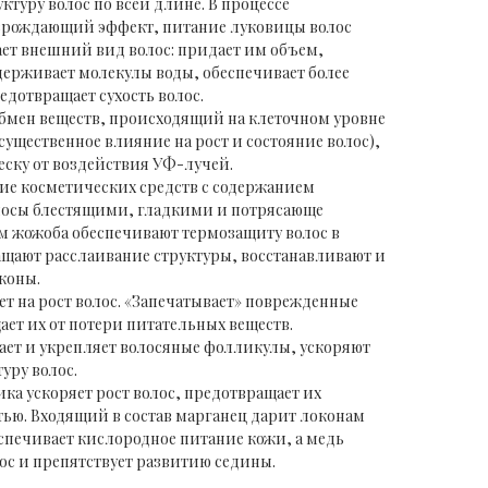
ктуру волос по всей длине. В процессе
зрождающий эффект, питание луковицы волос
ает внешний вид волос: придает им объем,
держивает молекулы воды, обеспечивает более
дотвращает сухость волос.
бмен веществ, происходящий на клеточном уровне
 существенное влияние на рост и состояние волос),
ску от воздействия УФ-лучей.
ие косметических средств с содержанием
лосы блестящими, гладкими и потрясающе
м жожоба обеспечивают термозащиту волос в
ащают расслаивание структуры, восстанавливают и
коны.
т на рост волос. «Запечатывает» поврежденные
ет их от потери питательных веществ.
ет и укрепляет волосяные фолликулы, ускоряют
уру волос.
а ускоряет рост волос, предотвращает их
тью. Входящий в состав марганец дарит локонам
еспечивает кислородное питание кожи, а медь
ос и препятствует развитию седины.