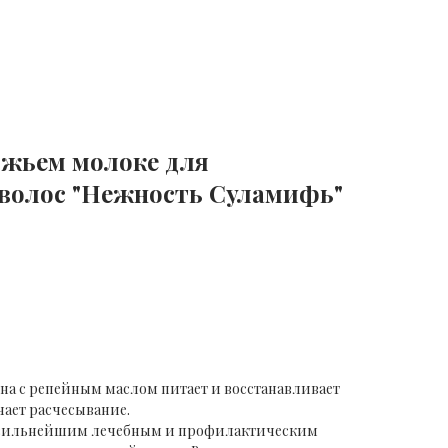
южьем молоке для
 волос "Нежность Суламифь"
на с репейным маслом питает и восстанавливает
чает расчесывание.
 сильнейшим лечебным и профилактическим