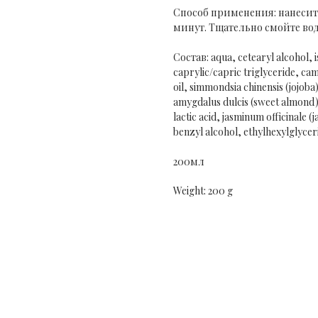
Способ применения: нанесите
минут. Тщательно смойте во
Состав: aqua, cetearyl alcohol, 
caprylic/capric triglyceride, ca
oil, simmondsia chinensis (jojoba
amygdalus dulcis (sweet almond) o
lactic acid, jasminum officinale (
benzyl alcohol, ethylhexylglycer
200мл
Weight: 200 g