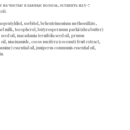
 на чистые влажные волосы, оставить на 5-7
дой.
isopentyldiol, sorbitol, behentrimonium methosulfate,
mel milk, tocopherol, butyrospermum parkii (shea butter)
) seed oil, macadamia ternifolia seed oil, prunus
il, niacinamide, cocos nucifera (coconut) fruit extract,
jasmine) essential oil, juniperus communis essential oil,
in.