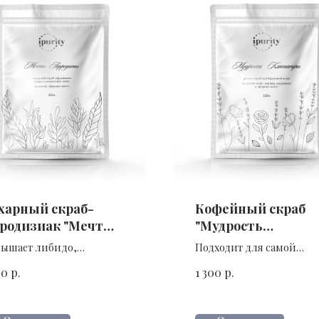
харный скраб-
Кофейный скраб
родизиак "Мечты
"Мудрость
родиты"
Клеопатры"
ышает либидо,
Подходит для самой
ажняет кожу, борется с
деликатной кожи,
р.
р.
00
1 300
ллюлитом
увлажняет кожу, борется 
целлюлитом