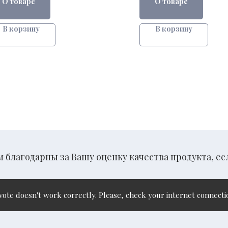
О товаре
О товаре
В корзину
В корзину
 благодарны за Вашу оценку качества продукта, ес
te doesn't work correctly. Please, check your internet connectio