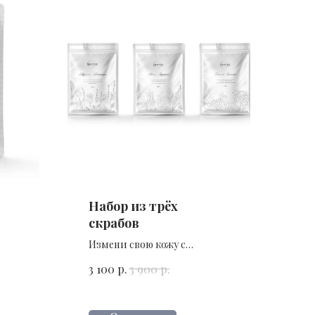
Набор из трёх
скрабов
Измени свою кожу с
комплексом средств
р.
р.
3 100
3 900
с