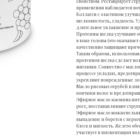
свойством. Реставрирует стру
применения наблюдается во
Коллаген с эластином улучш
шелковистость, гладкость. У
длительное увлажнение и пре
Протеины шелка улучшают о
в коже головы (это оказывает
качественно защищают приче
Таким образом, использован
протеинов шелка сделает во
мягкими. Совместно с масло
процессе укладки, предотвр
укрепляют поврежденные ло
Масло рисовых отрубей влияе
кончики волос и предотвраща
Эфирное масло жасмина пита
рост, восстанавливают структ
Эфирное масло можжевельник
выпадение и борется с перхо
блеск и мягкость. Железо об
участвует в пигментации вол